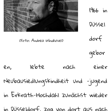
1966 in
Düssel
dorf
(Foto: Andrea Windhövel)
gebor
en, lebte nach einer
Neubausiedlungskindheit und -jugend
in Erkrath-Hochdahl zunächst wieder
in Düsseldorf, zog von dort aus nach