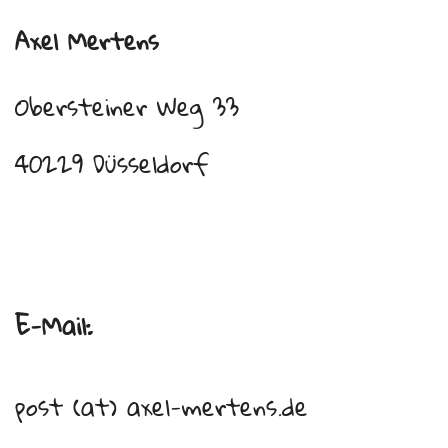
Axel Mertens
Obersteiner Weg 33
40229 Düsseldorf
E-Mail:
post (at) axel-mertens.de